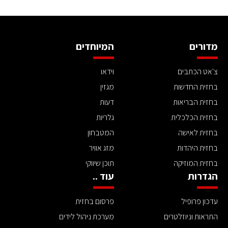
מדורים
המיוחדים
צ'אט הכתבים
וידאו
בחזית החדשות
מגזין
בחזית הבריאות
דעות
בחזית הכלכלית
גלריות
בחזית לאישה
המטבחון
בחזית היהדות
מזג אוויר
בחזית המוזיקה
תוכן שיווקי
הגדרות
עוד ..
עדכון פרופיל
פרסום בחזית
התראות וניוזלטרים
מערכת ניהול לידים