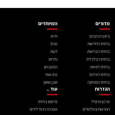
מדורים
המיוחדים
צ'אט הכתבים
וידאו
בחזית החדשות
מגזין
בחזית הבריאות
דעות
בחזית הכלכלית
גלריות
בחזית לאישה
המטבחון
בחזית היהדות
מזג אוויר
בחזית המוזיקה
תוכן שיווקי
הגדרות
עוד ..
עדכון פרופיל
פרסום בחזית
התראות וניוזלטרים
מערכת ניהול לידים