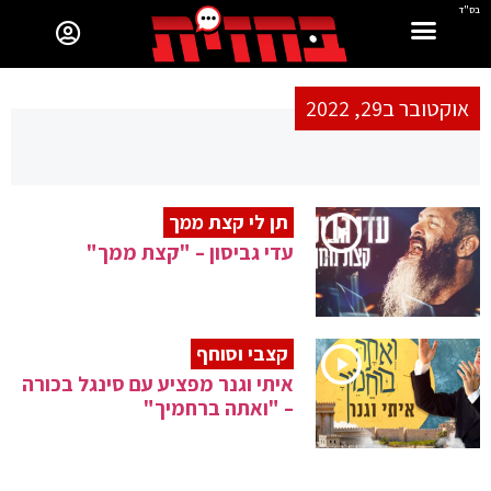
בס"ד
אוקטובר ב29, 2022
תן לי קצת ממך
עדי גביסון – "קצת ממך"
קצבי וסוחף
איתי וגנר מפציע עם סינגל בכורה
– "ואתה ברחמיך"