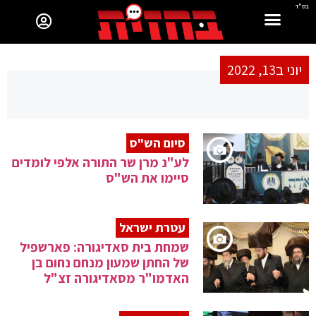
בס"ד
יוני ב13, 2022
סיום הש"ס
לע"נ מרן שר התורה אלפי לומדים
סיימו את הש"ס
עטרת ישראל
שמחת בית סאדיגורה: פארשפיל
של החתן שמעון מנחם נחום בן
האדמו"ר מסאדיגורה זצ"ל