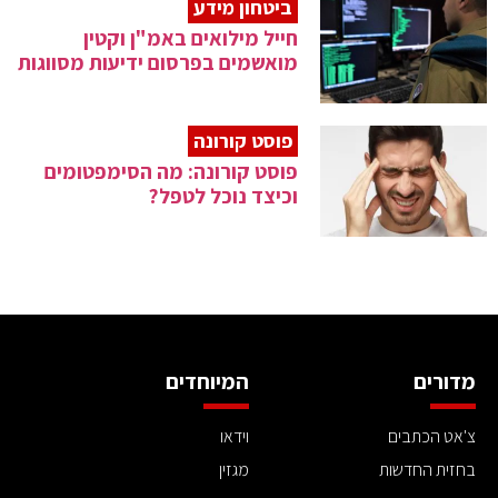
ביטחון מידע
חייל מילואים באמ"ן וקטין
מואשמים בפרסום ידיעות מסווגות
פוסט קורונה
פוסט קורונה: מה הסימפטומים
וכיצד נוכל לטפל?
מדורים
המיוחדים
צ'אט הכתבים
וידאו
בחזית החדשות
מגזין