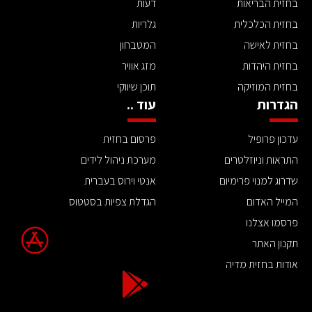
בחזית הבריאות
דעות
בחזית הכלכלית
גלריות
בחזית לאישה
המטבחון
בחזית היהדות
מזג אוויר
בחזית המוזיקה
תוכן שיווקי
הגדרות
עוד ..
עדכון פרופיל
פרסום בחזית
התראות וניוזלטרים
מערכת ניהול לידים
שדרוג למנוי פרימיום
אנטי וירוס בעברית
המייל האדום
הגדלת צפיות בסטטוס
פרסמו אצלנו
תקנון האתר
אודות בחזית מדיה