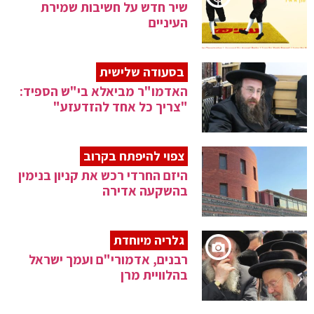
שיר חדש על חשיבות שמירת
העיניים
בסעודה שלישית
האדמו"ר מביאלא בי"ש הספיד:
"צריך כל אחד להזדעזע"
צפוי להיפתח בקרוב
היזם החרדי רכש את קניון בנימין
בהשקעה אדירה
גלריה מיוחדת
רבנים, אדמורי"ם ועמך ישראל
בהלוויית מרן