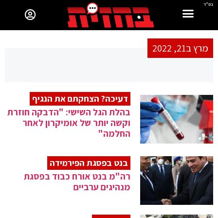
בס"ד
מרץ ב21, 2022
דעיכה? הצחקתם את הנגיף
בהלת הגל השישי: "הדבקה חוזרת
וקשה יותר של אומיקרון לאחר
החלמה"
בנט בפסגת הפירמידה
רה"מ בנט אורח כבוד בפסגת
מנהיגים ערביים