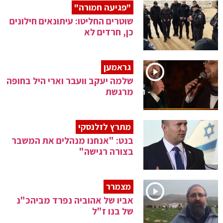
"פגיעה חמורה"
שוטרים החליטו: עיתונאים חילונים
כן, חרדים לא
גראמען
שלמה יעקב וועבר וארי היל בחופה
מרגשת
מתרץ לזלנסקי
בנט: "אנחנו מנהלים את המשבר
בצורה רגישה"
מצמרר
אביו של אהוביה נפרד מביהכ"נ
של בנו ז"ל