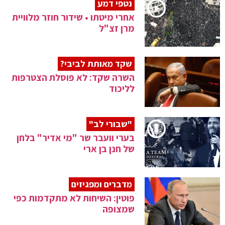
נטפי דמע
אחרי מיטתו • שידור חוזר מלוויית
מרן זצ"ל
שקד מאותת לביבי?
השרה שקד: לא פוסלת הצטרפות
לליכוד
"שבורי לב"
בערי וועבר שר "מי אדיר" בלחן
של חנן בן ארי
מדברים ומפגיזים
פוטין: השיחות לא מתקדמות כפי
שמצופה