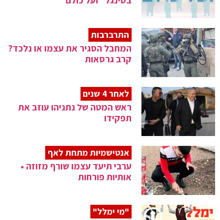
בסינגל "ועל כולם"
התרברבות
המחבל הסגיר את עצמו או נלכד?
קרב גרסאות
לאחר 4 שנים
ראש המטה של נתניהו עוזב את
תפקידו
אנטישמיות מתחת לאף
ערבי תיעד עצמו שורף מזוזה •
אותיות פורחות
"מי ימלל"