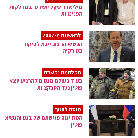
מיליארד שקל יושקעו במחלקות
הפנימיות
לראשונה מ-2007
הנשיא הרצוג ייצא לביקור
בטורקיה
המלחמה נמשכת
בעוד בעולם מנסים להרגיע יוצא
פוטין נגד הסנקציות
מנסה לתווך
הסתיימה פגישתם של בנט והנשיא
פוטין