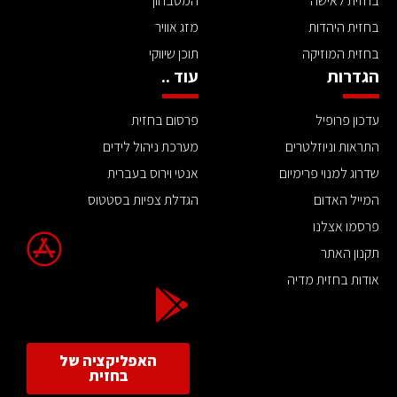
בחזית לאישה
המטבחון
בחזית היהדות
מזג אוויר
בחזית המוזיקה
תוכן שיווקי
הגדרות
עוד ..
עדכון פרופיל
פרסום בחזית
התראות וניוזלטרים
מערכת ניהול לידים
שדרוג למנוי פרימיום
אנטי וירוס בעברית
המייל האדום
הגדלת צפיות בסטטוס
פרסמו אצלנו
תקנון האתר
אודות בחזית מדיה
האפליקציה של
בחזית