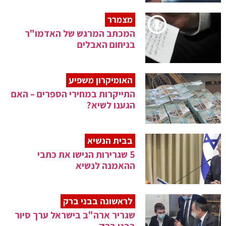
מצמרר
המכתב המרגש של האדמו"ר
בניחום האבלים
האומיקרון משפיע
התייקרות במחירי הספרים – האם
הגענו לשיא?
בבית הנשיא
5 שגרירות הגישו את כתבי
ההאמנה לנשיא
לראשונה בבני ברק
שגריר ארה"ב בישראל ערך סיור