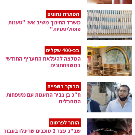
הסתרת נתונים
משרד החינוך משיב אש: "טענות
פופוליסטיות"
בכ-400 שקלים
המלצה להעלאת התעריף החודשי
במשפחתונים
הבוקר בשפיים
ח"כ בן גביר התעמת עם משפחות
המחבלים
הותר לפרסום
שב"כ עצר 2 סוכנים שריגלו בעבור