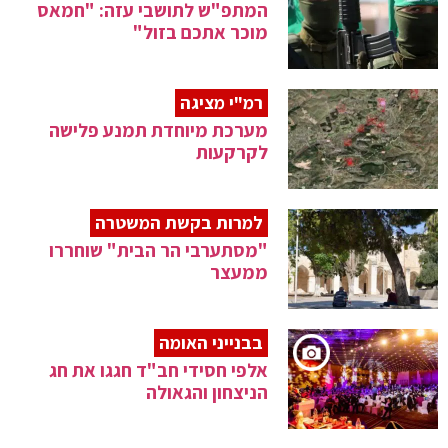
המתפ"ש לתושבי עזה: "חמאס
מוכר אתכם בזול"
רמ"י מציגה
מערכת מיוחדת תמנע פלישה
לקרקעות
למרות בקשת המשטרה
"מסתערבי הר הבית" שוחררו
ממעצר
בבנייני האומה
אלפי חסידי חב"ד חגגו את חג
הניצחון והגאולה