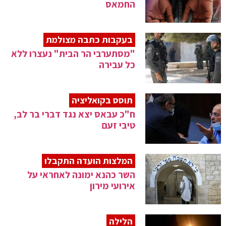
החמאס
בעקבות כתבה מצולמת
"מסתערבי הר הבית" נעצרו ללא
כל עבירה
תוסס בקואליציה
ח"כ עבאס יצא נגד דברי בר לב,
טיבי זעם
המלצות הועדה התקבלו
השר כהנא ימונה לאחראי על
אירועי מירון
הלילה