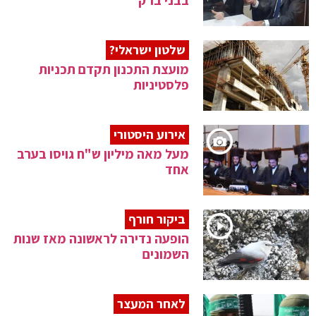
בבני ברק
שלטון ישראלי?
מועצת התכנון תקדם תכניות
פלסטיניות
אירוע היסטורי
מעל מאה מיליון ש"ח גויסו בערב
אחד
ביקור חורף
הופעה נדירה לראשונה מאז שנות
השמונים
לאחר המעצר