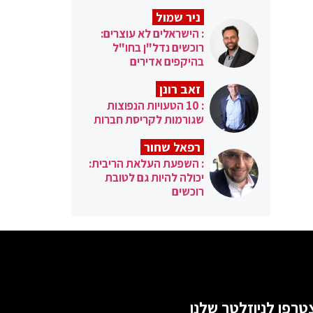
ניר שמול
: הישראלים לא עוצרים:
רוכשים נדל"ן בחו"ל
בהיקפים אדירים
זאב רונן
: 10 הטעויות הנפוצות
שגורמות לקריסת חברות
רפאל שחור
: השפעת העלאת הריבית:
יכולה להיות גם לטובת
רוכשים
טרפו לניוזלטר שלנו