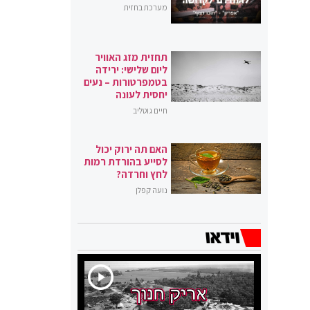
מערכת בחזית
תחזית מזג האוויר
ליום שלישי: ירידה
בטמפרטורות – נעים
יחסית לעונה
חיים גוטליב
האם תה ירוק יכול
לסייע בהורדת רמות
לחץ וחרדה?
נועה קפלן