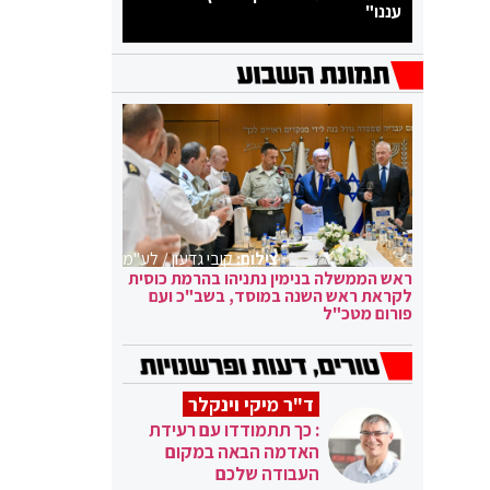
עננו"
צילום:
קובי גדעון / לע"מ
ראש הממשלה בנימין נתניהו בהרמת כוסית
לקראת ראש השנה במוסד, בשב"כ ועם
פורום מטכ"ל
ד"ר מיקי וינקלר
: כך תתמודדו עם רעידת
האדמה הבאה במקום
העבודה שלכם