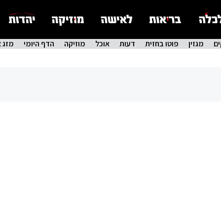
ם
מגזין
פוטו בחזית
דעות
אוכל
מוזיקה
הדף היומי
מזג א