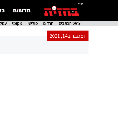
בס"ד
צ'אט הכתבים
חרדים
פוליטי
מקומי
עסקי
דצמבר ב14, 2021