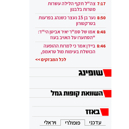
בקטאר"
צה"ל תקף הלילה עשרות
7:17
מטרות בלבנון
נער בן 15 נעצר כשנהג בפרעות
8:50
בטרקטורון
אמו של סמ"ר יאיר אביטן הי"ד:
8:48
"הסתערו על האויב בעוז
ובגבורה"
ביידן אמר כי למרות ההופעה
8:46
הכושלת בעימות מול טראמפ,
הוא ממשיך
לכל המבזקים >>
עדכני
ויראלי
פופולרי