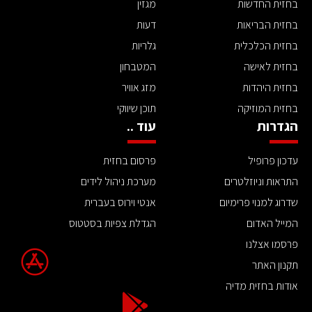
בחזית החדשות
מגזין
בחזית הבריאות
דעות
בחזית הכלכלית
גלריות
בחזית לאישה
המטבחון
בחזית היהדות
מזג אוויר
בחזית המוזיקה
תוכן שיווקי
הגדרות
עוד ..
עדכון פרופיל
פרסום בחזית
התראות וניוזלטרים
מערכת ניהול לידים
שדרוג למנוי פרימיום
אנטי וירוס בעברית
המייל האדום
הגדלת צפיות בסטטוס
פרסמו אצלנו
תקנון האתר
אודות בחזית מדיה