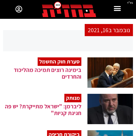
בס"ד
נובמבר ב16, 2021
סערת חוק החשמל
בימינה רוצים תמיכה מהליכוד
והחרדים
מנותק
ליברמן: "ישראל מתייקרת? יש פה
חגיגת קניות"
ביקורת חריפה