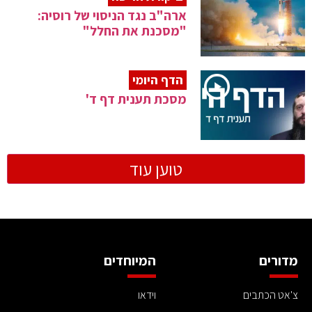
ארה"ב נגד הניסוי של רוסיה:
"מסכנת את החלל"
הדף היומי
מסכת תענית דף ד'
טוען עוד
מדורים
המיוחדים
צ'אט הכתבים
וידאו