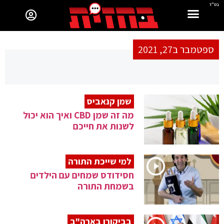
בס"ד
ספטמבר ב27, 2021
שמן קנאביס
מה זה שמן CBD ואיך הוא יכול
לשנות את חייכם
למי שייכת התורה
חסידודס שמחים עם הילדים
בשמחת התורה
בביקורו בארה"ב