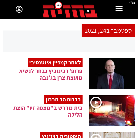
בס"ד
ספטמבר ב24, 2021
לאחר קמפיין אינטנסיבי
פרופ' רבינוביץ נבחר לנשיא
מועצת צרן בג'נבה
בדרום הר חברון
בית מדרש ב"מצפה זיו" הוצת
הלילה
היסטוריה בויז'ניץ