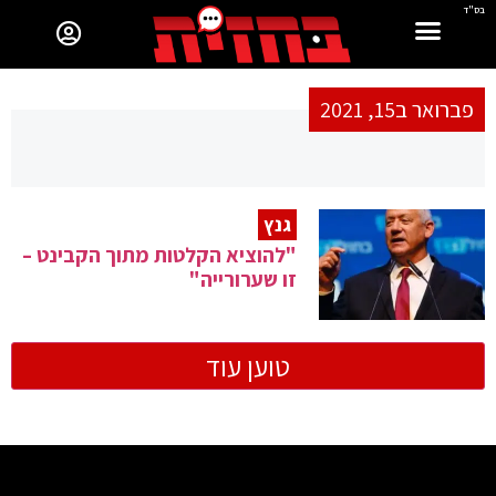
בס"ד
פברואר ב15, 2021
גנץ
"להוציא הקלטות מתוך הקבינט –
זו שערורייה"
טוען עוד