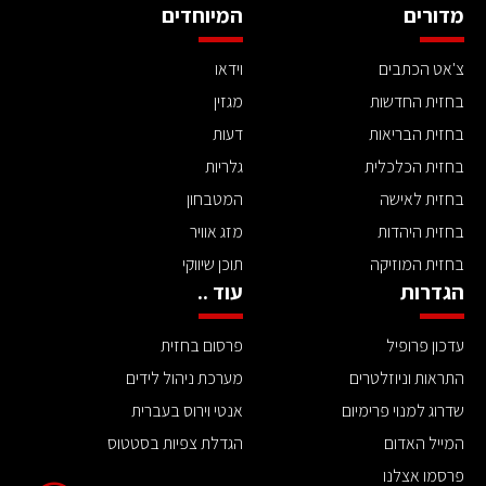
מדורים
המיוחדים
צ'אט הכתבים
וידאו
בחזית החדשות
מגזין
בחזית הבריאות
דעות
בחזית הכלכלית
גלריות
בחזית לאישה
המטבחון
בחזית היהדות
מזג אוויר
בחזית המוזיקה
תוכן שיווקי
הגדרות
עוד ..
עדכון פרופיל
פרסום בחזית
התראות וניוזלטרים
מערכת ניהול לידים
שדרוג למנוי פרימיום
אנטי וירוס בעברית
המייל האדום
הגדלת צפיות בסטטוס
פרסמו אצלנו