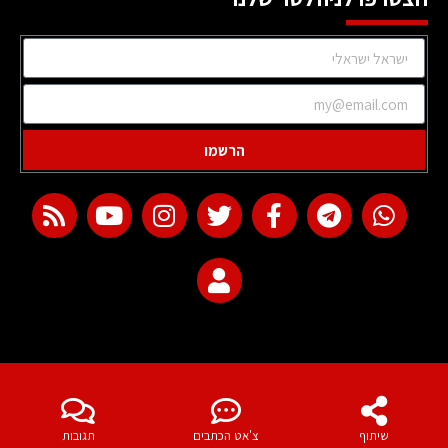
הרשמו
web development
שיתוף
צ'אט הכתבים
תגובות