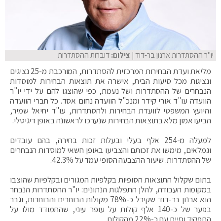
יו"ר ההסתדרות ארנון בר-דוד
| צילום:
דוברות ההסתדרות
מליאת ועדת הבחירות המרכזית להסתדרות, המורכבת מ-25 נציגים
ונציגות מכל סיעות הבית, אישרה את תוצאות הבחירות למוסדות
הנבחרים של ההסתדרות ושל נעמת, כפי שהוצגו להם על ידי יו"ר
הוועדה עו"ד אורי קידר ומנכ"ל הוועדה נחום אסד. כל חברי הוועדה
והיועץ המשפטי לוועדת הבחירות ולהסתדרות, עו"ד יחיאל שמיר,
הביעו אמון מלא בתוצאות הבחירות שנערכו לראשונה באופן דיגיטלי.
למעלה מ-254 אלף בעלי ובעלות זכות בחירה, בהם עובדים
וגמלאים, מימשו את זכותם והצביעו באופן חשאי למוסדות הנבחרים
של ההסתדרות. שיעור ההצבעה הסופי עמד על 42.3%.
בתום שקלול התוצאות הסופיות בקלפיות המגורים ובקלפיות שהוצבו
במקומות העבודה, להלן התפלגות הנתונים: יו"ר ההסתדרות הנבחר
הוא ארנון בר-דוד שקיבל כ-78% מקולות הבוחרים והבוחרות, וגבר
בפער של כ-140 אלף קולות על עופר עיני, שהתמודד מולו על
התפקיד וסיים עם כ-22% מהקולות.