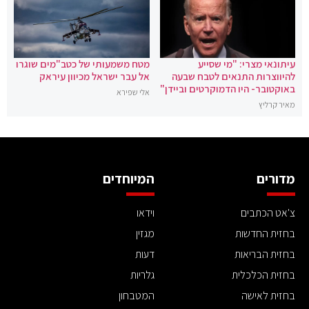
עיתונאי מצרי: "מי שסייע
מטח משמעותי של כטב"מים שוגרו
להיווצרות התנאים לטבח שבעה
אל עבר ישראל מכיוון עיראק
באוקטובר- היו הדמוקרטים וביידן"
אלי שפירא
מאיר קרליץ
מדורים
המיוחדים
צ'אט הכתבים
וידאו
בחזית החדשות
מגזין
בחזית הבריאות
דעות
בחזית הכלכלית
גלריות
בחזית לאישה
המטבחון