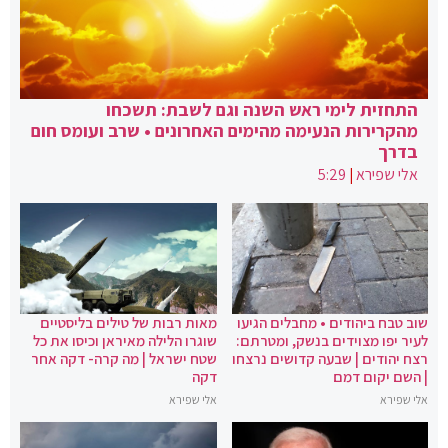
התחזית לימי ראש השנה וגם לשבת: תשכחו
מהקרירות הנעימה מהימים האחרונים • שרב ועומס חום
בדרך
אלי שפירא
|
5:29
שוב טבח ביהודים • מחבלים הגיעו
מאות רבות של טילים בליסטיים
לעיר יפו מצוידים בנשק, ומטרתם:
שוגרו הלילה מאיראן וכיסו את כל
רצח יהודים | שבעה קדושים נרצחו
שטח ישראל | מה קרה- דקה אחר
| השם יקום דמם
דקה
אלי שפירא
אלי שפירא