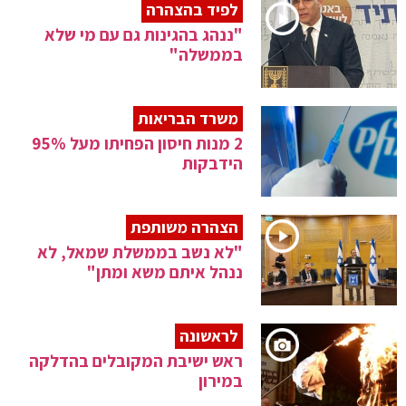
לפיד בהצהרה
"ננהג בהגינות גם עם מי שלא
בממשלה"
משרד הבריאות
2 מנות חיסון הפחיתו מעל 95%
הידבקות
הצהרה משותפת
"לא נשב בממשלת שמאל, לא
ננהל איתם משא ומתן"
לראשונה
ראש ישיבת המקובלים בהדלקה
במירון