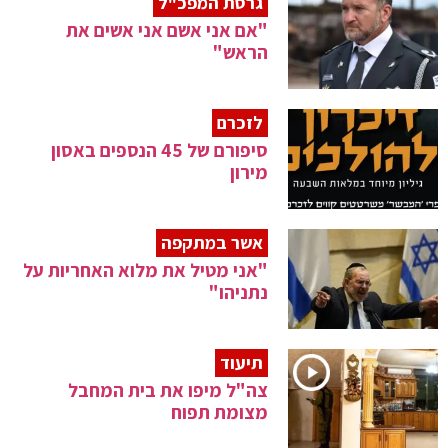
גרסת המפכ"ל
"אם אני אשם אני אשים את
הראש"
לזכרם
סיפורם של 45 הנספים באסון
מירון
אשר במתקפה
"אני מטיל את מלוא האחריות על
נתניהו"
תיעוד
צה"ל מיפו את בית המחבל
מצומת תפוח