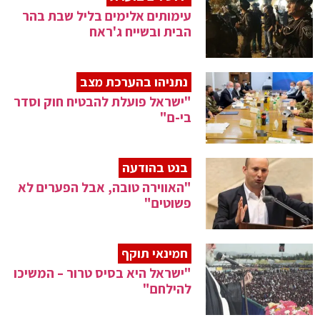
עימותים אלימים בליל שבת בהר
הבית ובשייח ג'ראח
נתניהו בהערכת מצב
"ישראל פועלת להבטיח חוק וסדר
בי-ם"
בנט בהודעה
"האווירה טובה, אבל הפערים לא
פשוטים"
חמינאי תוקף
"ישראל היא בסיס טרור – המשיכו
להילחם"