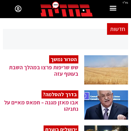
בס"ד
חדשות
הטרור נמשך
שש שריפות פרצו במהלך השבת
בעוטף עזה
בדרך להסלמה?
אבו מאזן מגנה – חמאס מאיים על
נתניהו
ירושלים בוערת