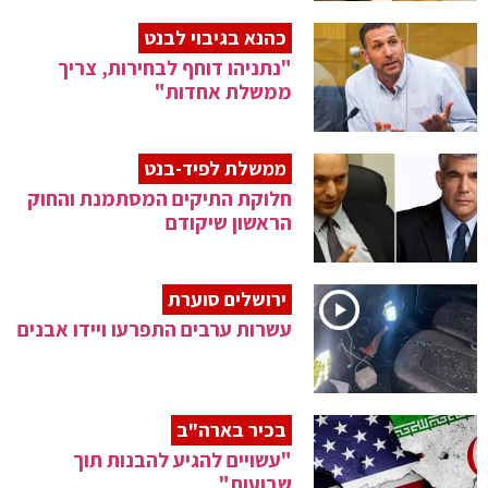
כהנא בגיבוי לבנט
"נתניהו דוחף לבחירות, צריך
ממשלת אחדות"
ממשלת לפיד-בנט
חלוקת התיקים המסתמנת והחוק
הראשון שיקודם
ירושלים סוערת
עשרות ערבים התפרעו ויידו אבנים
בכיר בארה"ב
"עשויים להגיע להבנות תוך
שבועות"