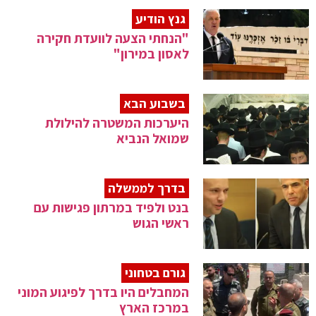
גנץ הודיע
"הנחתי הצעה לוועדת חקירה
לאסון במירון"
בשבוע הבא
היערכות המשטרה להילולת
שמואל הנביא
בדרך לממשלה
בנט ולפיד במרתון פגישות עם
ראשי הגוש
גורם בטחוני
המחבלים היו בדרך לפיגוע המוני
במרכז הארץ