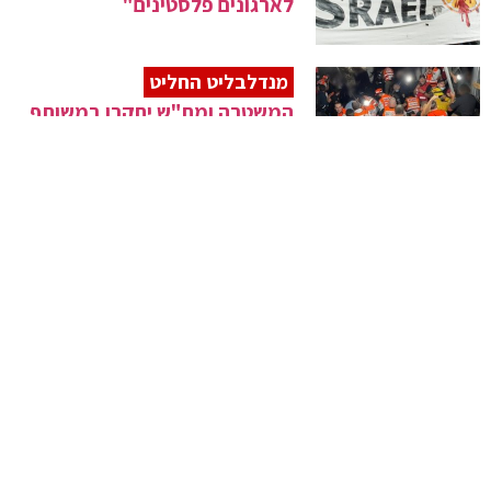
לארגונים פלסטינים"
מנדלבליט החליט
המשטרה ומח"ש יחקרו במשותף
את 'אסון מירון'
מְנוּחָה לְחַיֵּי הָעוֹלָמִים
האב השכול עם המילים של הילד
לפני האסון
הַפַּח נִשְׁבָּר וַאֲנַחְנוּ נִמְלָטְנוּ
חסידי חב"ד ניצלו מלינץ' אכזרי
בעקבות המהומות