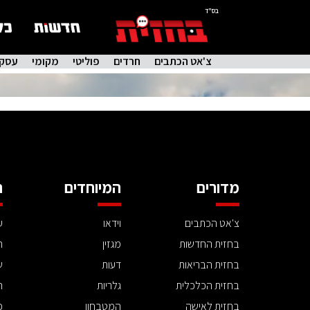
בס"ד
צ'אט הכתבים
חרדים
פוליטי
מקומי
עסקי
מדורים
המיוחדים
ה
צ'אט הכתבים
וידאו
ע
בחזית החדשות
מגזין
ה
בחזית הבריאות
דעות
ש
בחזית הכלכלית
גלריות
ה
בחזית לאישה
המטבחון
פ