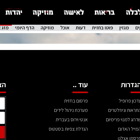
ם
מגזין
פוטו בחזית
דעות
אוכל
מוזיקה
הדף היומי
מזג א
גדרות
עוד ..
הצ
דכון פרופיל
פרסום בחזית
תראות וניוזלטרים
מערכת ניהול לידים
דרוג למנוי פרימיום
אנטי וירוס בעברית
מייל האדום
הגדלת צפיות בסטטוס
רסמו אצלנו