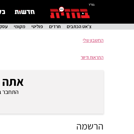
בס"ד
צ'אט הכתבים
חרדים
פוליטי
מקומי
עסקי
החשבון שלי
התראות ודיוור
אתה 
התחבר בכ
הרשמה