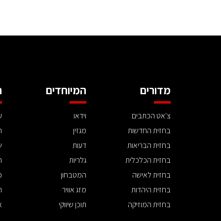
מדורים
המיוחדים
ה
צ'אט הכתבים
וידאו
ע
בחזית החדשות
מגזין
ה
בחזית הבריאות
דעות
ש
בחזית הכלכלית
גלריות
ה
בחזית לאישה
המטבחון
פ
בחזית היהדות
מזג אוויר
ת
בחזית המוזיקה
תוכן שיווקי
א