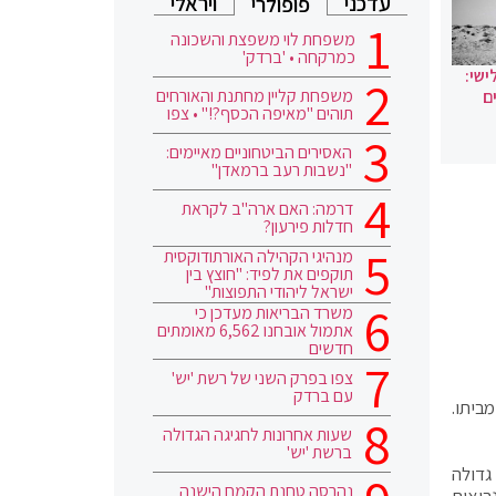
עדכני
ויראלי
פופולרי
משפחת לוי משפצת והשכונה
כמרקחה • 'ברדק'
ישי:
משפחת קליין מחתנת והאורחים
ם
תוהים "מאיפה הכסף?!" • צפו
האסירים הביטחוניים מאיימים:
"נשבות רעב ברמאדן"
דרמה: האם ארה"ב לקראת
חדלות פירעון?
מנהיגי הקהילה האורתודוקסית
תוקפים את לפיד: "חוצץ בין
ישראל ליהודי התפוצות"
משרד הבריאות מעדכן כי
אתמול אובחנו 6,562 מאומתים
חדשים
צפו בפרק השני של רשת 'יש'
עם ברדק
ביתו.
שעות אחרונות לחגיגה הגדולה
ברשת 'יש'
גדולה
נהרסה טחנת הקמח הישנה