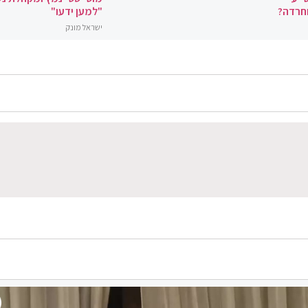
וחרדה?
"למען ידעו"
ישראל מונק