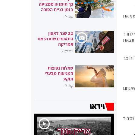
כך תימנעו מפציעה
בזמן בניית הסוכה
תי את
קובי לוי
22 שנה לאסון
 לחדר
התאומים שזעזע את
תוצאת
אמריקה
יוסי לביא
וחומר
שאלות נפוצות
המגיעות מבעלי
תוקע
קובי לוי
אנחנו
 נסביר