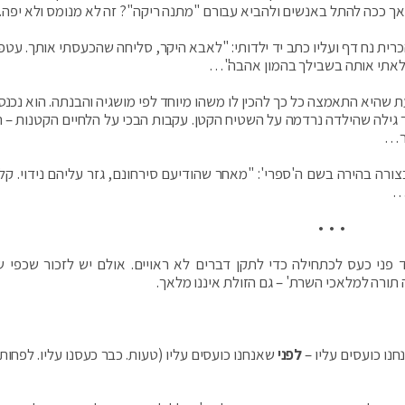
ך ככה להתל באנשים ולהביא עבורם "מתנה ריקה"? זה לא מנומס ולא יפה.
ית נח דף ועליו כתב יד ילדותי: "לאבא היקר, סליחה שהכעסתי אותך. עטפ
ילאתי אותה בשבילך בהמון אהבה"…
עת שהיא התאמצה כל כך להכין לו משהו מיוחד לפי מושגיה והבנתה. הוא נכנס
ך גילה שהילדה נרדמה על השטיח הקטן. עקבות הבכי על הלחיים הקטנות – 
ור…
ה בהירה בשם ה'ספרי': "מאחר שהודיעם סירחונם, גזר עליהם נידוי. קל 
"
• • •
פני כעס לכתחילה כדי לתקן דברים לא ראויים. אולם יש לזכור שכפי ש
 תורה למלאכי השרת' – גם הזולת איננו מלאך.
נו כועסים עליו –
לפני
שאנחנו כועסים עליו (טעות. כבר כעסנו עליו. לפחות