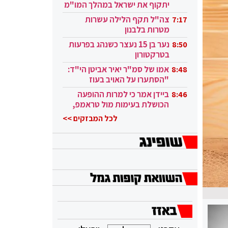
יתקוף את ישראל במהלך המו"מ
בקטאר"
צה"ל תקף הלילה עשרות
7:17
מטרות בלבנון
נער בן 15 נעצר כשנהג בפרעות
8:50
בטרקטורון
אמו של סמ"ר יאיר אביטן הי"ד:
8:48
"הסתערו על האויב בעוז
ובגבורה"
ביידן אמר כי למרות ההופעה
8:46
הכושלת בעימות מול טראמפ,
הוא ממשיך
לכל המבזקים >>