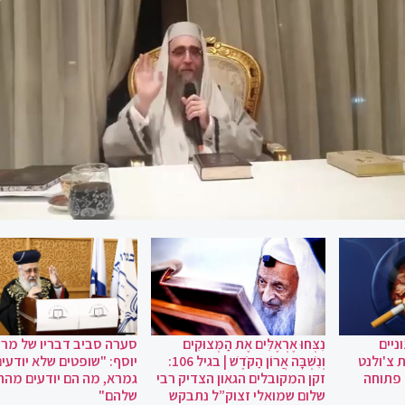
ניים
נִצְּחוּ אֶרְאֶלִּים אֶת הַמְּצוּקִים
סערה סביב דבריו של מרן 
 צ'ולנט
וְנִשְׁבָּה אֲרוֹן הַקֹּדֶשׁ | בגיל 106:
יוסף: "שופטים שלא יודעי
 פתוחה
זקן המקובלים הגאון הצדיק רבי
גמרא, מה הם יודעים מהחי
שלום שמואלי זצוק”ל נתבקש
שלהם"