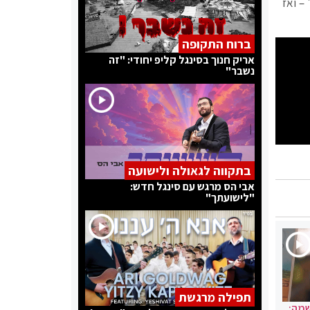
– ואז
ברוח התקופה
אריק חנוך בסינגל קליפ יחודי: "זה
נשבר"
בתקווה לגאולה ולישועה
אבי הס מרגש עם סינגל חדש:
"לישועתך"
תפילה מרגשת
שמה: