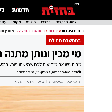
בס"ד
צ'אט הכתבים
חרדים
פוליטי
מקומי
עסקי
בחזית היהדות
»
יהדות
»
במחשבה תחילה
»
מי מכין ונ
במחשבה תחילה
מי מכין ונותן מתנה 
מה תעשו אם מודיעים לכם שמישהו פורץ ברגע ז
תגיות:
במחשבה תחילה
,
ישראל קעניג
,
פרשת בהעלותך
ישראל קעניג
27/05/2021
10:17
ט"ז סיון התשפ"א