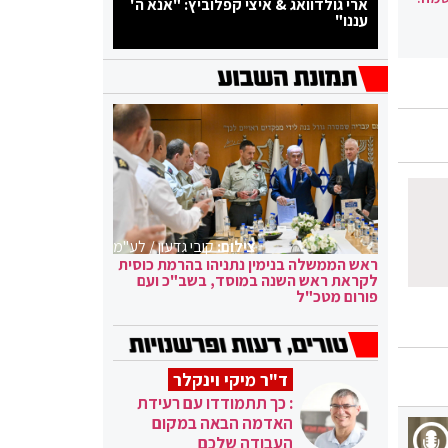
ארי גולדוואג & איצי קפלוביץ: "אנא ה'
עננו"
צילום:
קובי גדעון / לע"מ
ראש הממשלה בנימין נתניהו בהרמת כוסית
לקראת ראש השנה במוסד, בשב"כ ועם
פורום מטכ"ל
ד"ר מיקי וינקלר
: כך תתמודדו עם רעידת
האדמה הבאה במקום
העבודה שלכם