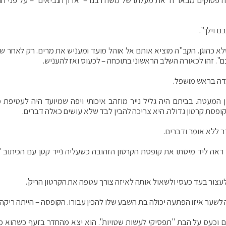
ה פסוקים מבאר ה' את מעלתו של משה רבנו – 'אדון הנביאים' – על פני הנ
ם וילך".
 שלא כהוגן. הקב"ה מוציא אותם אל אוהל מועד ומעניש את מרים. רק לאחר ש
". זהו לכאורה השלב הראשוני בתוכחה – לכעוס ואז להעניש.
דה בראש מושפל.
המעטה. בביתם היה גליל נייר מוזהב איכותי ויפה שמיועד היה לעטיפת מ
פסת קרטון גדולה. היא צריכה להבין לבד שלא עושים כאלה דברים.
 ללא אומר ודברים.
אה ליד מיטתו את קופסת הקרטון הזהובה כשעליה נייר קטן עם הכיתוב 
 לעצור בעד כעסי ולשאול אותה לאיזה צורך עטפה את הקרטון הריק'.
שער איזו הפתעה יכולה בת השבע שלו להכין עבורו. הקופסה – הייתה ריק
דים וכעס על הבת "תפסיקי לעשות שטויות". הוא יצא מהחדר בזעף כשהוא מ