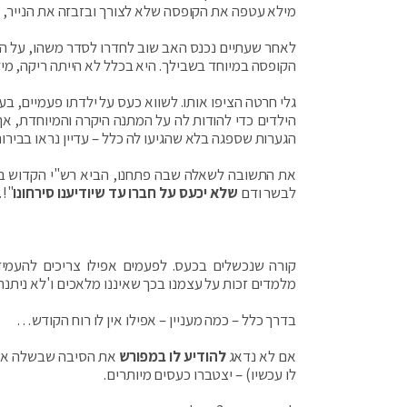
מילא עטפה את הקופסה שלא לצורך ובזבזה את הנייר, א
לאחר שעתיים נכנס האב שוב לחדרו לסדר משהו, על הכר
הקופסה במיוחד בשבילך. היא בכלל לא הייתה ריקה, מ
גלי חרטה הציפו אותו. לשווא כעס על ילדתו פעמיים, ב
הילדים כדי להודות לה על המתנה היקרה והמיוחדת, א
הגערות שספגה בלא שהגיעו לה כלל – עדיין נראו בביר
את התשובה לשאלה שבה פתחנו, הביא רש"י הקדוש בצור
לבשר ודם
שלא יכעס על חברו עד שיודיענו סירחונו
!…
קורה שנכשלים בכעס. לפעמים אפילו צריכים להעמיד 
מלמדים זכות על עצמנו בכך שאיננו מלאכים ו'לא ניתנה
בדרך כלל – כמה מעניין – אפילו אין לו רוח הקודש…
אם לא נדאג
להודיע לו במפורש
את הסיבה שבשלה אנח
לו עכשיו) – יצטברו כעסים מיותרים.