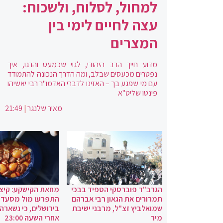
למחול, לסלוח, ולשכוח:
עצה לחיים לימי בין
המצרים
מדוע חייך הרב היהודי, לגוי שכמעט והרגו, איך
נפטרים מכעסים שבלב, ומה הדרך הנכונה להתמודד
עם מי שפגע בך – האזינו לדברי האדמו"ר רבי יאשיהו
פינטו שליט"א
מאיר שלנגר
|
21:49
הגרב"ד פוברסקי הספיד בבכי
מחאת הקישקע: קיצו
תמרורים את הגאון רבי אברהם
התפרעו מול מסעדת
שמואלביץ זצ"ל, מרבני ישיבת
בירושלים, כי נשארה
מיר
אחרי השעה 23:00