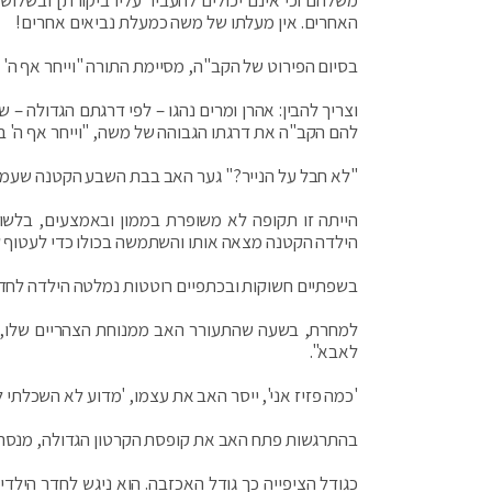
משלהם וכי אינם יכולים להעביר עליו ביקורת] ובשלוש
האחרים. אין מעלתו של משה כמעלת נביאים אחרים!
בסיום הפירוט של הקב"ה, מסיימת התורה "וייחר אף ה' ב
וצריך להבין: אהרן ומרים נהגו – לפי דרגתם הגדולה –
להם הקב"ה את דרגתו הגבוהה של משה, "וייחר אף ה' בם
"לא חבל על הנייר?" גער האב בבת השבע הקטנה שעמ
הייתה זו תקופה לא משופרת בממון ובאמצעים, בלשון 
הילדה הקטנה מצאה אותו והשתמשה בכולו כדי לעטוף קו
בשפתיים חשוקות ובכתפיים רוטטות נמלטה הילדה לחדר
למחרת, בשעה שהתעורר האב ממנוחת הצהריים שלו, ר
לאבא".
'כמה פזיז אני', ייסר האב את עצמו, 'מדוע לא השכלתי
בהתרגשות פתח האב את קופסת הקרטון הגדולה, מנסה ל
כגודל הציפייה כך גודל האכזבה. הוא ניגש לחדר היל