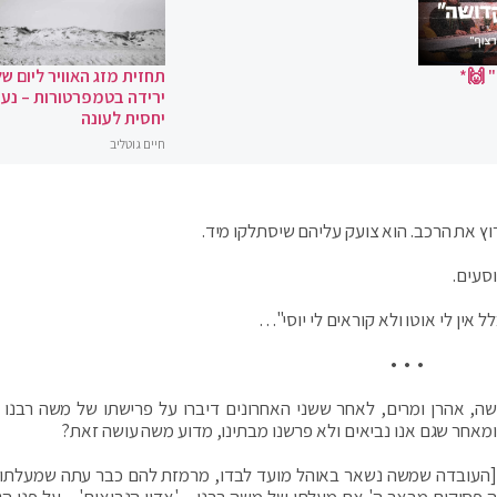
 🙌*
תחזית מזג האוויר ליום של
ירידה בטמפרטורות – נעי
יחסית לעונה
חיים גוטליב
וץ את הרכב. הוא צועק עליהם שיסתלקו מיד.
סעים.
ל אין לי אוטו ולא קוראים לי יוסי"…
• • •
, אהרן ומרים, לאחר ששני האחרונים דיברו על פרישתו של משה רבנו מ
ומאחר שגם אנו נביאים ולא פרשנו מבתינו, מדוע משה עושה זאת?
[העובדה שמשה נשאר באוהל מועד לבדו, מרמזת להם כבר עתה שמעלתו 