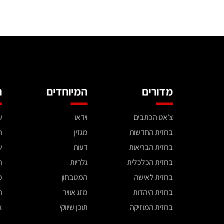
מדורים
המיוחדים
ה
צ'אט הכתבים
וידאו
ע
בחזית החדשות
מגזין
ה
בחזית הבריאות
דעות
ש
בחזית הכלכלית
גלריות
ה
בחזית לאישה
המטבחון
פ
בחזית היהדות
מזג אוויר
ת
בחזית המוזיקה
תוכן שיווקי
א