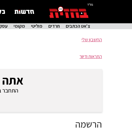
בס"ד
צ'אט הכתבים
חרדים
פוליטי
מקומי
עסקי
החשבון שלי
התראות ודיוור
אתה 
התחבר בכ
הרשמה