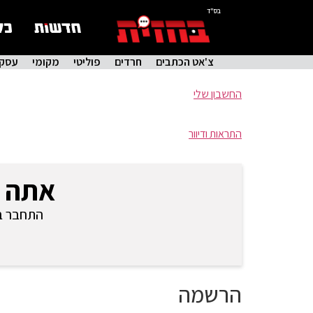
בס"ד
צ'אט הכתבים
חרדים
פוליטי
מקומי
עסקי
החשבון שלי
התראות ודיוור
אתה 
התחבר בכ
הרשמה