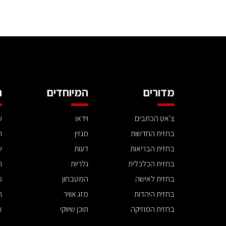
מדורים
המיוחדים
ה
צ'אט הכתבים
וידאו
ע
בחזית החדשות
מגזין
ה
בחזית הבריאות
דעות
ש
בחזית הכלכלית
גלריות
ה
בחזית לאישה
המטבחון
פ
בחזית היהדות
מזג אוויר
ת
בחזית המוזיקה
תוכן שיווקי
א