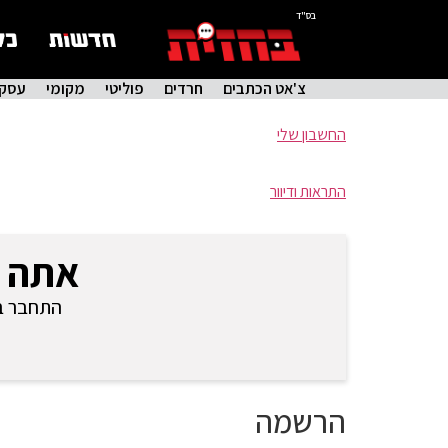
בס"ד
צ'אט הכתבים
חרדים
פוליטי
מקומי
עסקי
החשבון שלי
התראות ודיוור
אתה 
התחבר בכ
הרשמה