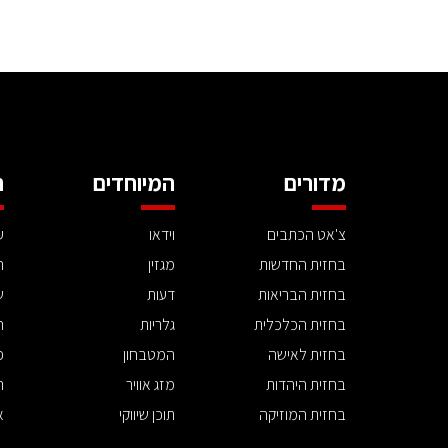
מדורים
המיוחדים
ה
צ'אט הכתבים
וידאו
ע
בחזית החדשות
מגזין
ה
בחזית הבריאות
דעות
ש
בחזית הכלכלית
גלריות
ה
בחזית לאישה
המטבחון
פ
בחזית היהדות
מזג אוויר
ת
בחזית המוזיקה
תוכן שיווקי
א