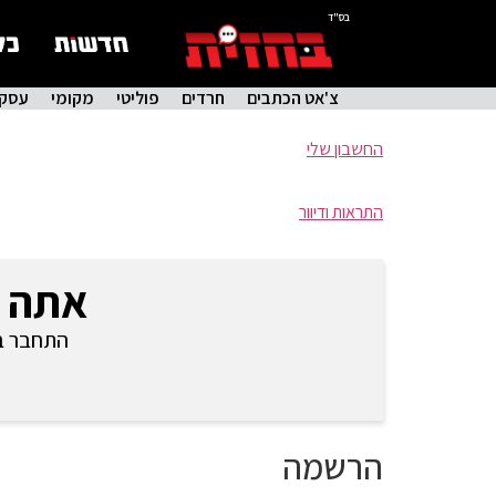
בס"ד
צ'אט הכתבים
חרדים
פוליטי
מקומי
עסקי
החשבון שלי
התראות ודיוור
אתה 
התחבר בכ
הרשמה