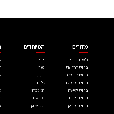
מדורים
המיוחדים
ה
צ'אט הכתבים
וידאו
ע
בחזית החדשות
מגזין
ה
בחזית הבריאות
דעות
ש
בחזית הכלכלית
גלריות
ה
בחזית לאישה
המטבחון
פ
בחזית היהדות
מזג אוויר
ת
בחזית המוזיקה
תוכן שיווקי
א