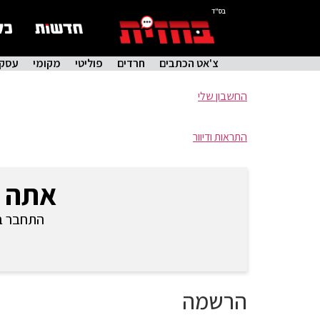
בס"ד
צ'אט הכתבים
חרדים
פוליטי
מקומי
עסקי
החשבון שלי
התראות ודיוור
אתה 
התחבר בכ
הרשמה