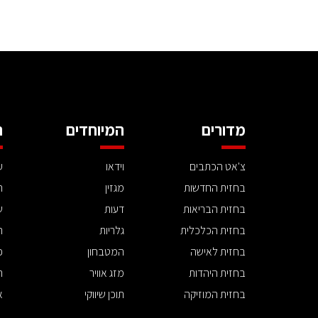
מדורים
המיוחדים
ה
צ'אט הכתבים
וידאו
ע
בחזית החדשות
מגזין
ה
בחזית הבריאות
דעות
ש
בחזית הכלכלית
גלריות
ה
בחזית לאישה
המטבחון
פ
בחזית היהדות
מזג אוויר
ת
בחזית המוזיקה
תוכן שיווקי
א