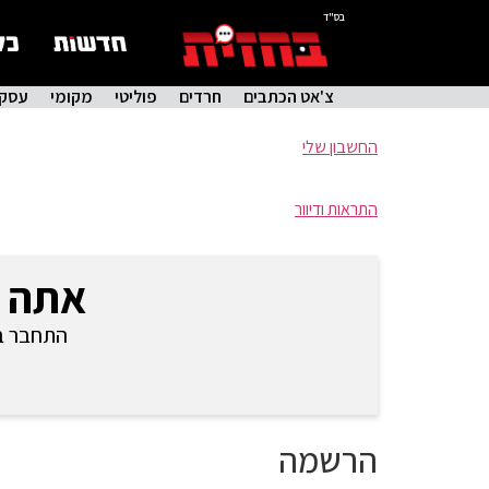
בס"ד
צ'אט הכתבים
חרדים
פוליטי
מקומי
עסקי
החשבון שלי
התראות ודיוור
אתה 
התחבר בכ
הרשמה