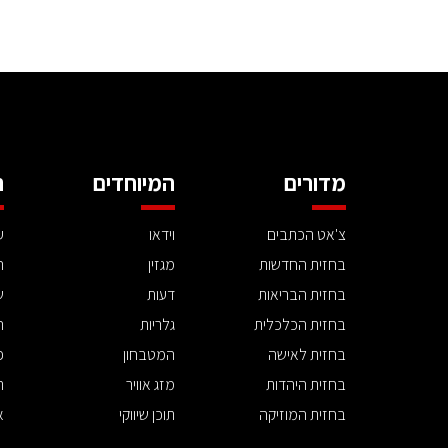
מדורים
המיוחדים
ה
צ'אט הכתבים
וידאו
ע
בחזית החדשות
מגזין
ה
בחזית הבריאות
דעות
ש
בחזית הכלכלית
גלריות
ה
בחזית לאישה
המטבחון
פ
בחזית היהדות
מזג אוויר
ת
בחזית המוזיקה
תוכן שיווקי
א