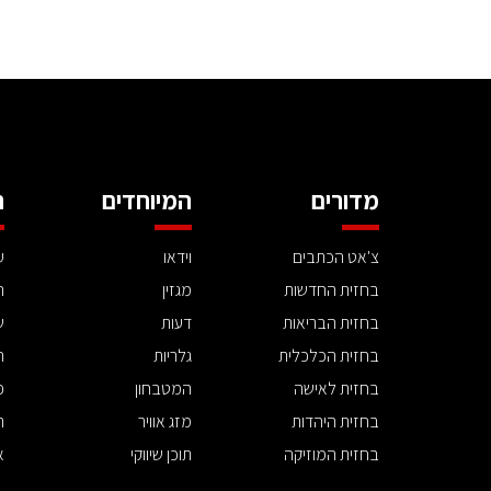
מדורים
המיוחדים
ה
צ'אט הכתבים
וידאו
ע
בחזית החדשות
מגזין
ה
בחזית הבריאות
דעות
ש
בחזית הכלכלית
גלריות
ה
בחזית לאישה
המטבחון
פ
בחזית היהדות
מזג אוויר
ת
בחזית המוזיקה
תוכן שיווקי
א