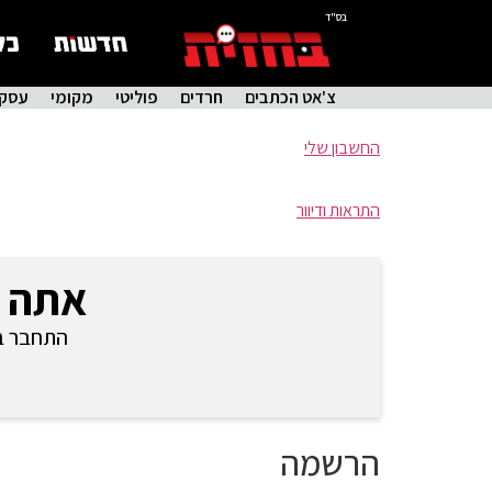
בס"ד
צ'אט הכתבים
חרדים
פוליטי
מקומי
עסקי
החשבון שלי
התראות ודיוור
אתה 
התחבר בכ
הרשמה