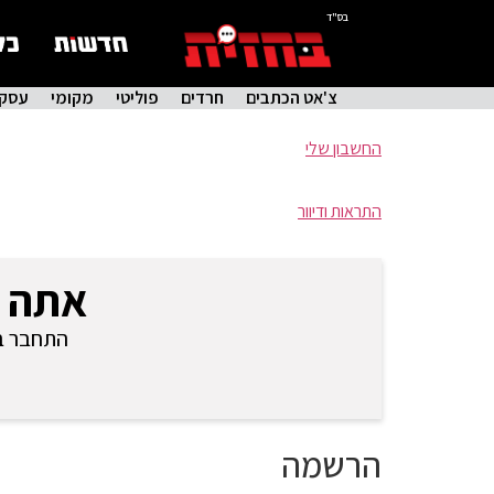
בס"ד
צ'אט הכתבים
חרדים
פוליטי
מקומי
עסקי
החשבון שלי
התראות ודיוור
אתה 
התחבר בכ
הרשמה