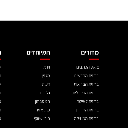
מדורים
המיוחדים
ה
צ'אט הכתבים
וידאו
ע
בחזית החדשות
מגזין
ה
בחזית הבריאות
דעות
ש
בחזית הכלכלית
גלריות
ה
בחזית לאישה
המטבחון
פ
בחזית היהדות
מזג אוויר
ת
בחזית המוזיקה
תוכן שיווקי
א