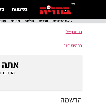
בס"ד
צ'אט הכתבים
חרדים
פוליטי
מקומי
עסקי
החשבון שלי
התראות ודיוור
אתה 
התחבר בכ
הרשמה