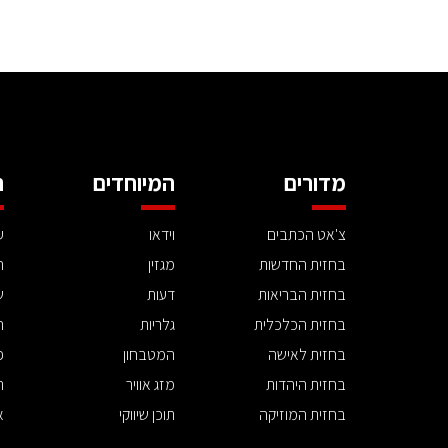
מדורים
המיוחדים
ה
צ'אט הכתבים
וידאו
ע
בחזית החדשות
מגזין
ה
בחזית הבריאות
דעות
ש
בחזית הכלכלית
גלריות
ה
בחזית לאישה
המטבחון
פ
בחזית היהדות
מזג אוויר
ת
בחזית המוזיקה
תוכן שיווקי
א