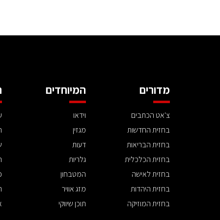
מדורים
המיוחדים
ה
צ'אט הכתבים
וידאו
ע
בחזית החדשות
מגזין
ה
בחזית הבריאות
דעות
ש
בחזית הכלכלית
גלריות
ה
בחזית לאישה
המטבחון
פ
בחזית היהדות
מזג אוויר
ת
בחזית המוזיקה
תוכן שיווקי
א