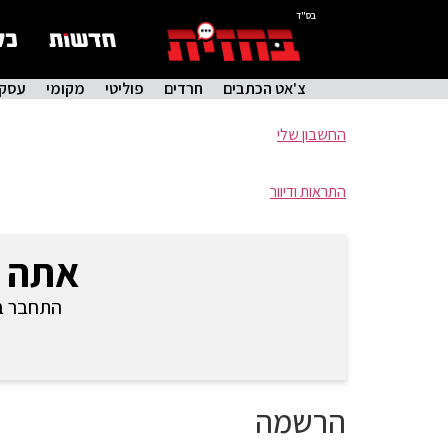
בס"ד
צ'אט הכתבים
חרדים
פוליטי
מקומי
עסקי
החשבון שלי
התראות ודיוור
אתה 
התחבר בכ
הרשמה