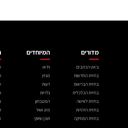
מדורים
המיוחדים
ה
צ'אט הכתבים
וידאו
ע
בחזית החדשות
מגזין
ה
בחזית הבריאות
דעות
ש
בחזית הכלכלית
גלריות
ה
בחזית לאישה
המטבחון
פ
בחזית היהדות
מזג אוויר
ת
בחזית המוזיקה
תוכן שיווקי
א