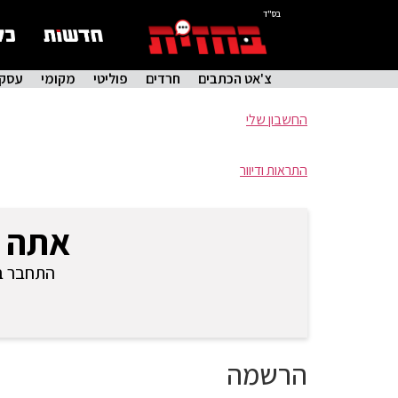
בס"ד
צ'אט הכתבים
חרדים
פוליטי
מקומי
עסקי
החשבון שלי
התראות ודיוור
אתה 
התחבר בכ
הרשמה