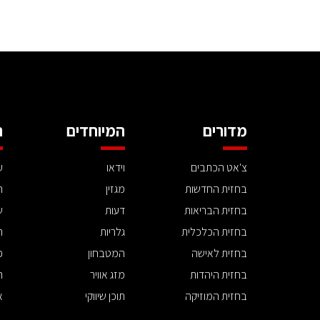
מדורים
המיוחדים
ה
צ'אט הכתבים
וידאו
ע
בחזית החדשות
מגזין
ה
בחזית הבריאות
דעות
ש
בחזית הכלכלית
גלריות
ה
בחזית לאישה
המטבחון
פ
בחזית היהדות
מזג אוויר
ת
בחזית המוזיקה
תוכן שיווקי
א