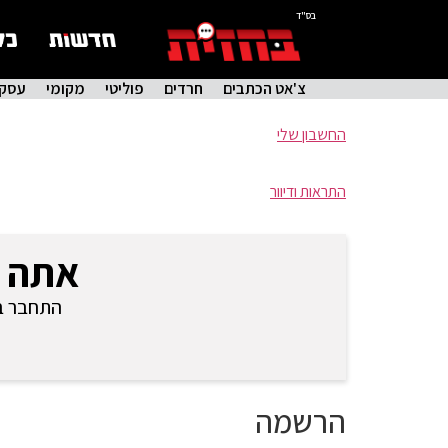
בס"ד
צ'אט הכתבים
חרדים
פוליטי
מקומי
עסקי
החשבון שלי
התראות ודיוור
אתה 
התחבר בכ
הרשמה