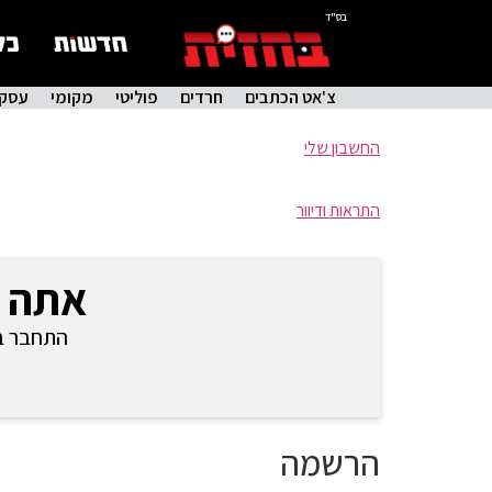
בס"ד
צ'אט הכתבים
חרדים
פוליטי
מקומי
עסקי
החשבון שלי
התראות ודיוור
אתה 
התחבר בכ
הרשמה