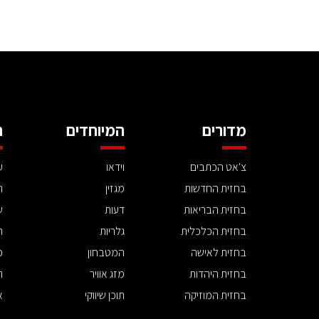
מדורים
המיוחדים
ה
צ'אט הכתבים
וידאו
ע
בחזית החדשות
מגזין
ה
בחזית הבריאות
דעות
ש
בחזית הכלכלית
גלריות
ה
בחזית לאישה
המטבחון
פ
בחזית היהדות
מזג אוויר
ת
בחזית המוזיקה
תוכן שיווקי
א