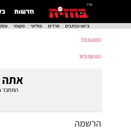
בס"ד
צ'אט הכתבים
חרדים
פוליטי
מקומי
עסקי
החשבון שלי
התראות ודיוור
אתה 
התחבר בכ
הרשמה