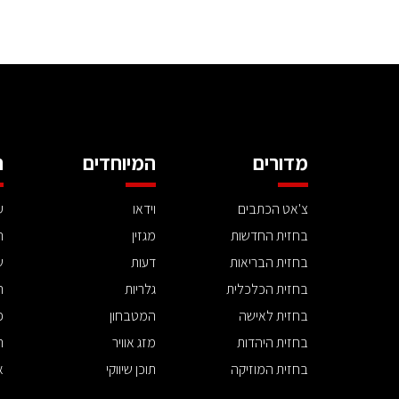
מדורים
המיוחדים
ה
צ'אט הכתבים
וידאו
ע
בחזית החדשות
מגזין
ה
בחזית הבריאות
דעות
ש
בחזית הכלכלית
גלריות
ה
בחזית לאישה
המטבחון
פ
בחזית היהדות
מזג אוויר
ת
בחזית המוזיקה
תוכן שיווקי
א