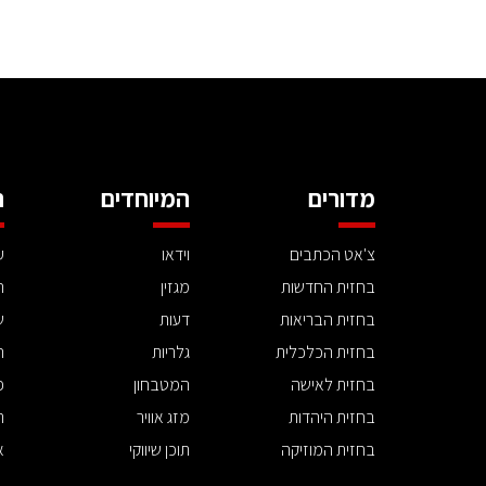
מדורים
המיוחדים
ה
צ'אט הכתבים
וידאו
ע
בחזית החדשות
מגזין
ה
בחזית הבריאות
דעות
ש
בחזית הכלכלית
גלריות
ה
בחזית לאישה
המטבחון
פ
בחזית היהדות
מזג אוויר
ת
בחזית המוזיקה
תוכן שיווקי
א