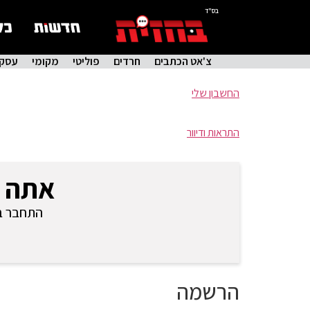
בס"ד
צ'אט הכתבים
חרדים
פוליטי
מקומי
עסקי
החשבון שלי
התראות ודיוור
אתה 
התחבר בכ
הרשמה