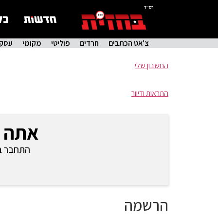
בס"ד
צ'אט הכתבים
חרדים
פוליטי
מקומי
עסקי
החשבון שלי
התראות ודיוור
אתה 
התחבר בכ
הרשמה