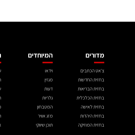
מדורים
המיוחדים
ה
צ'אט הכתבים
וידאו
ע
בחזית החדשות
מגזין
ה
בחזית הבריאות
דעות
ש
בחזית הכלכלית
גלריות
ה
בחזית לאישה
המטבחון
פ
בחזית היהדות
מזג אוויר
ת
בחזית המוזיקה
תוכן שיווקי
א