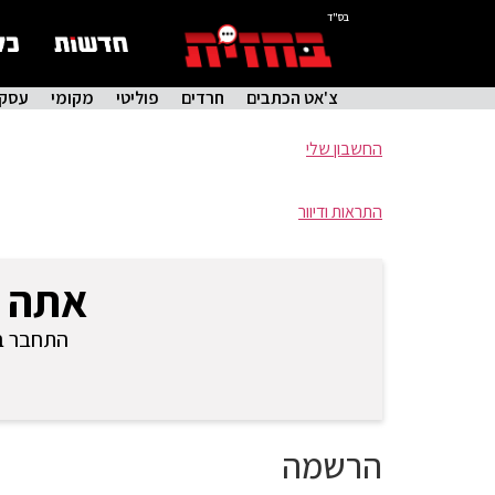
בס"ד
צ'אט הכתבים
חרדים
פוליטי
מקומי
עסקי
החשבון שלי
התראות ודיוור
אתה 
התחבר בכ
הרשמה