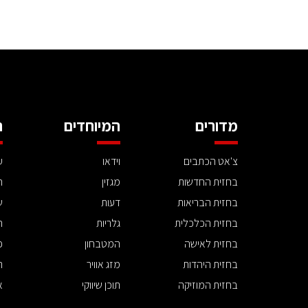
מדורים
המיוחדים
ה
צ'אט הכתבים
וידאו
ע
בחזית החדשות
מגזין
ה
בחזית הבריאות
דעות
ש
בחזית הכלכלית
גלריות
ה
בחזית לאישה
המטבחון
פ
בחזית היהדות
מזג אוויר
ת
בחזית המוזיקה
תוכן שיווקי
א