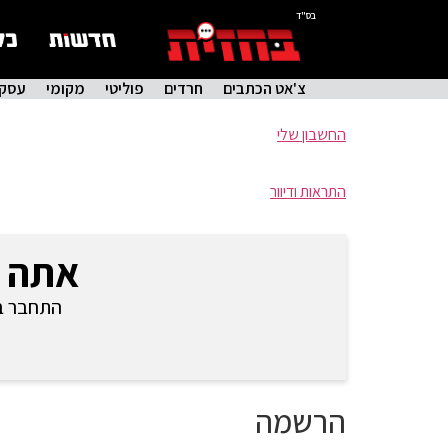
בס"ד
צ'אט הכתבים
חרדים
פוליטי
מקומי
עסקי
החשבון שלי
התראות ודיוור
אתה 
התחבר בכ
הרשמה