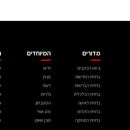
מדורים
המיוחדים
ה
צ'אט הכתבים
וידאו
ע
בחזית החדשות
מגזין
ה
בחזית הבריאות
דעות
ש
בחזית הכלכלית
גלריות
ה
בחזית לאישה
המטבחון
פ
בחזית היהדות
מזג אוויר
ת
בחזית המוזיקה
תוכן שיווקי
א