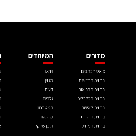
מדורים
המיוחדים
ה
צ'אט הכתבים
וידאו
ע
בחזית החדשות
מגזין
ה
בחזית הבריאות
דעות
ש
בחזית הכלכלית
גלריות
ה
בחזית לאישה
המטבחון
פ
בחזית היהדות
מזג אוויר
ת
בחזית המוזיקה
תוכן שיווקי
א