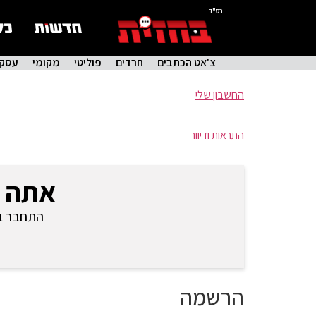
בס"ד
צ'אט הכתבים
חרדים
פוליטי
מקומי
עסקי
החשבון שלי
התראות ודיוור
אתה 
התחבר בכ
הרשמה