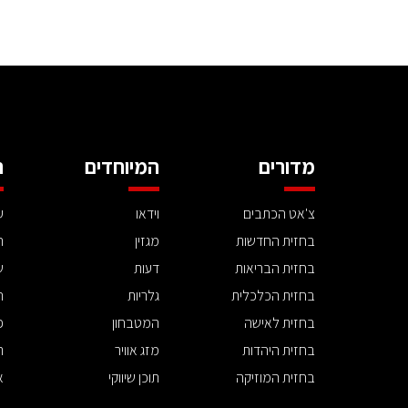
מדורים
המיוחדים
ה
צ'אט הכתבים
וידאו
ע
בחזית החדשות
מגזין
ה
בחזית הבריאות
דעות
ש
בחזית הכלכלית
גלריות
ה
בחזית לאישה
המטבחון
פ
בחזית היהדות
מזג אוויר
ת
בחזית המוזיקה
תוכן שיווקי
א