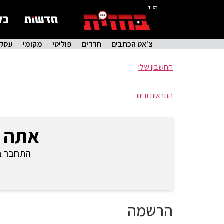
בס"ד
צ'אט הכתבים
חרדים
פוליטי
מקומי
עסקי
החשבון שלי
התראות ודיוור
אתה 
התחבר בכ
הרשמה