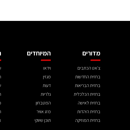
מדורים
המיוחדים
ה
צ'אט הכתבים
וידאו
ע
בחזית החדשות
מגזין
ה
בחזית הבריאות
דעות
ש
בחזית הכלכלית
גלריות
ה
בחזית לאישה
המטבחון
פ
בחזית היהדות
מזג אוויר
ת
בחזית המוזיקה
תוכן שיווקי
א