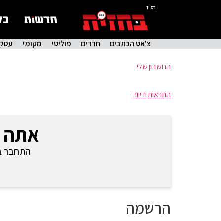
בס"ד
צ'אט הכתבים
חרדים
פוליטי
מקומי
עסקי
החשבון שלי
התראות ודיוור
אתה 
התחבר בכ
הרשמה