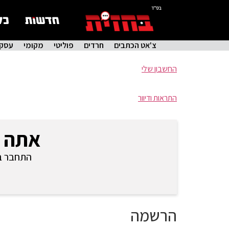
בס"ד
צ'אט הכתבים
חרדים
פוליטי
מקומי
עסקי
החשבון שלי
התראות ודיוור
אתה 
התחבר בכ
הרשמה