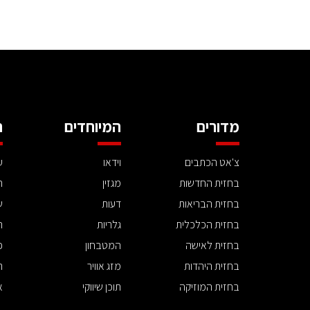
מדורים
המיוחדים
ה
צ'אט הכתבים
וידאו
ע
בחזית החדשות
מגזין
ה
בחזית הבריאות
דעות
ש
בחזית הכלכלית
גלריות
ה
בחזית לאישה
המטבחון
פ
בחזית היהדות
מזג אוויר
ת
בחזית המוזיקה
תוכן שיווקי
א