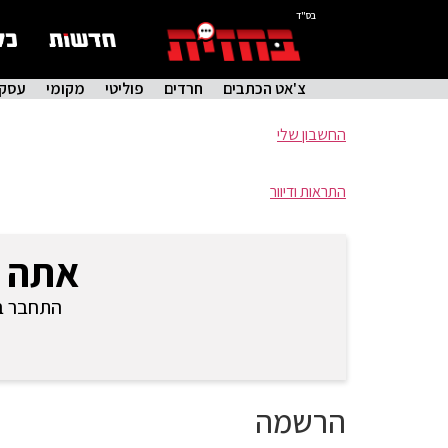
בס"ד
צ'אט הכתבים
חרדים
פוליטי
מקומי
עסקי
החשבון שלי
התראות ודיוור
אתה 
התחבר בכ
הרשמה