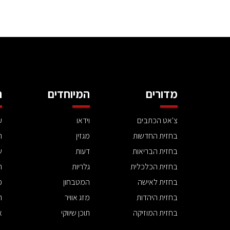
מדורים
המיוחדים
ה
צ'אט הכתבים
וידאו
ע
בחזית החדשות
מגזין
ה
בחזית הבריאות
דעות
ש
בחזית הכלכלית
גלריות
ה
בחזית לאישה
המטבחון
פ
בחזית היהדות
מזג אוויר
ת
בחזית המוזיקה
תוכן שיווקי
א