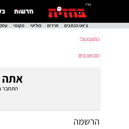
בס"ד
צ'אט הכתבים
חרדים
פוליטי
מקומי
עסקי
החשבון שלי
התראות ודיוור
אתה 
התחבר בכ
הרשמה