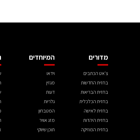
מדורים
המיוחדים
ה
צ'אט הכתבים
וידאו
ע
בחזית החדשות
מגזין
ה
בחזית הבריאות
דעות
ש
בחזית הכלכלית
גלריות
ה
בחזית לאישה
המטבחון
פ
בחזית היהדות
מזג אוויר
ת
בחזית המוזיקה
תוכן שיווקי
א