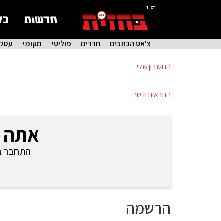
בס"ד
צ'אט הכתבים
חרדים
פוליטי
מקומי
עסקי
החשבון שלי
התראות ודיוור
אתה 
התחבר בכ
הרשמה