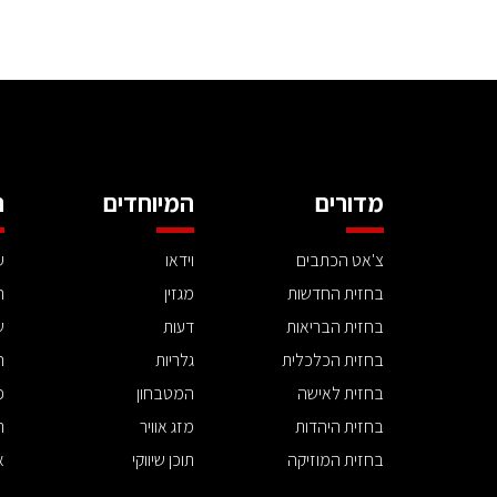
מדורים
המיוחדים
ה
צ'אט הכתבים
וידאו
ע
בחזית החדשות
מגזין
ה
בחזית הבריאות
דעות
ש
בחזית הכלכלית
גלריות
ה
בחזית לאישה
המטבחון
פ
בחזית היהדות
מזג אוויר
ת
בחזית המוזיקה
תוכן שיווקי
א