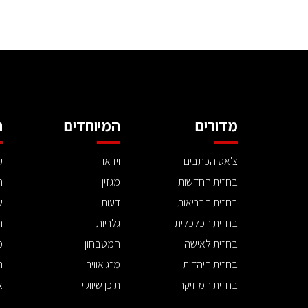
מדורים
המיוחדים
ה
צ'אט הכתבים
וידאו
ע
בחזית החדשות
מגזין
ה
בחזית הבריאות
דעות
ש
בחזית הכלכלית
גלריות
ה
בחזית לאישה
המטבחון
פ
בחזית היהדות
מזג אוויר
ת
בחזית המוזיקה
תוכן שיווקי
א