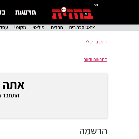
בס"ד
צ'אט הכתבים
חרדים
פוליטי
מקומי
עסקי
החשבון שלי
התראות ודיוור
אתה 
התחבר בכ
הרשמה