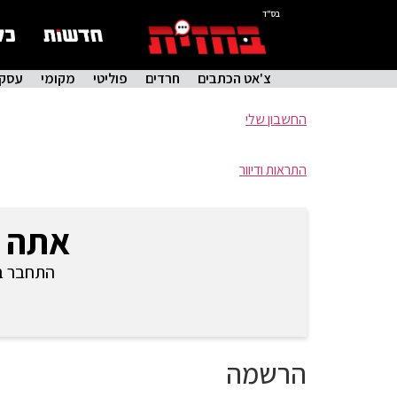
בס"ד
צ'אט הכתבים
חרדים
פוליטי
מקומי
עסקי
החשבון שלי
התראות ודיוור
אתה 
התחבר בכ
הרשמה