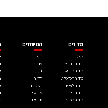
מדורים
המיוחדים
ה
צ'אט הכתבים
וידאו
ע
בחזית החדשות
מגזין
ה
בחזית הבריאות
דעות
ש
בחזית הכלכלית
גלריות
ה
בחזית לאישה
המטבחון
פ
בחזית היהדות
מזג אוויר
ת
בחזית המוזיקה
תוכן שיווקי
א