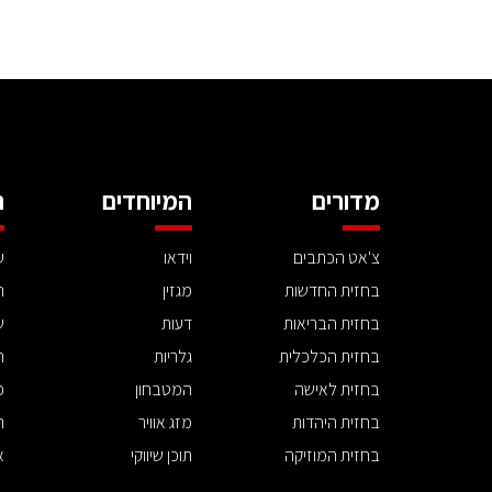
מדורים
המיוחדים
ה
צ'אט הכתבים
וידאו
ע
בחזית החדשות
מגזין
ה
בחזית הבריאות
דעות
ש
בחזית הכלכלית
גלריות
ה
בחזית לאישה
המטבחון
פ
בחזית היהדות
מזג אוויר
ת
בחזית המוזיקה
תוכן שיווקי
א