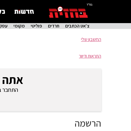
בס"ד
צ'אט הכתבים
חרדים
פוליטי
מקומי
עסקי
החשבון שלי
התראות ודיוור
אתה 
התחבר בכ
הרשמה