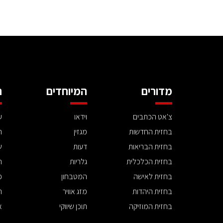
מדורים
המיוחדים
ה
צ'אט הכתבים
וידאו
ע
בחזית החדשות
מגזין
ה
בחזית הבריאות
דעות
ש
בחזית הכלכלית
גלריות
ה
בחזית לאישה
המטבחון
פ
בחזית היהדות
מזג אוויר
ת
בחזית המוזיקה
תוכן שיווקי
א