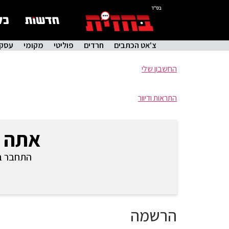
בס"ד
צ'אט הכתבים
חרדים
פוליטי
מקומי
עסקי
החשבון שלי
התראות ודיוור
אתה 
התחבר בכ
הרשמה