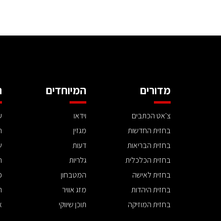
מדורים
המיוחדים
ה
צ'אט הכתבים
וידאו
ע
בחזית החדשות
מגזין
ה
בחזית הבריאות
דעות
ש
בחזית הכלכלית
גלריות
ה
בחזית לאישה
המטבחון
פ
בחזית היהדות
מזג אוויר
ת
בחזית המוזיקה
תוכן שיווקי
א