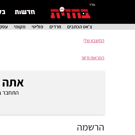
בס"ד
צ'אט הכתבים
חרדים
פוליטי
מקומי
עסקי
החשבון שלי
התראות ודיוור
אתה 
התחבר בכ
הרשמה