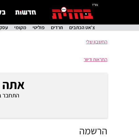
בס"ד
צ'אט הכתבים
חרדים
פוליטי
מקומי
עסקי
החשבון שלי
התראות ודיוור
אתה 
התחבר בכ
הרשמה