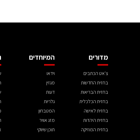
מדורים
המיוחדים
ה
צ'אט הכתבים
וידאו
ע
בחזית החדשות
מגזין
ה
בחזית הבריאות
דעות
ש
בחזית הכלכלית
גלריות
ה
בחזית לאישה
המטבחון
פ
בחזית היהדות
מזג אוויר
ת
בחזית המוזיקה
תוכן שיווקי
א