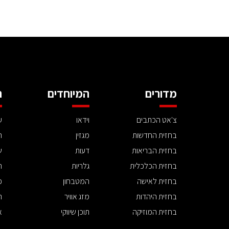
מדורים
המיוחדים
ה
צ'אט הכתבים
וידאו
ע
בחזית החדשות
מגזין
ה
בחזית הבריאות
דעות
ש
בחזית הכלכלית
גלריות
ה
בחזית לאישה
המטבחון
פ
בחזית היהדות
מזג אוויר
ת
בחזית המוזיקה
תוכן שיווקי
א