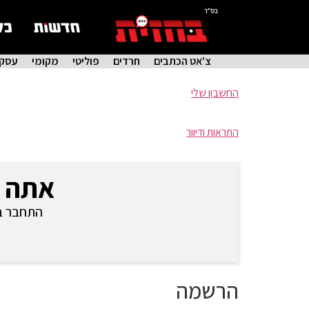
בס"ד
צ'אט הכתבים
חרדים
פוליטי
מקומי
עסקי
החשבון שלי
התראות ודיוור
אתה 
התחבר בכ
הרשמה